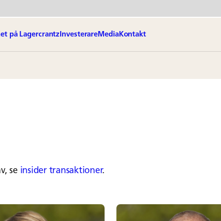
et på Lagercrantz
Investerare
Media
Kontakt
v, se
insider transaktioner
.