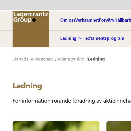
Om oss
Verksamhet
Förvärv
Hållbarh
Ledning
Incitamentsprogram
Startsida
Investerare
Bolagsstyrning
Ledning
Ledning
För information rörande förädring av aktieinneha