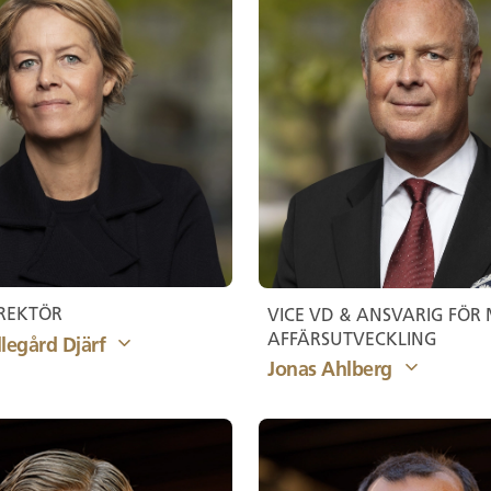
REKTÖR
VICE VD & ANSVARIG FÖR
AFFÄRSUTVECKLING
legård Djärf
Jonas Ahlberg