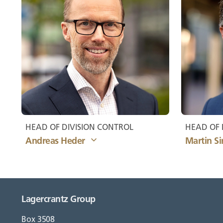
Född: 1978
Född: 1973
Född: 1965
Född: 1966
HEAD OF DIVISION CONTROL
HEAD OF 
Andreas Heder
Martin Sir
Lagercrantz Group
Född:1969
Född: 1972
Född: 1974
Box 3508