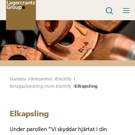
Insert text here
Startsida
Verksamhet
Electrify
Bolagsutveckling inom Electrify
Elkapsling
Elkapsling
Under parollen ”Vi skyddar hjärtat i din