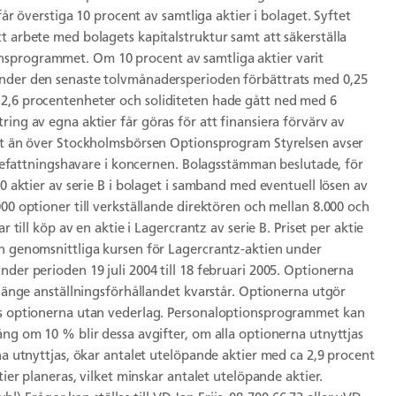
får överstiga 10 procent av samtliga aktier i bolaget. Syftet
t arbete med bolagets kapitalstruktur samt att säkerställa
nsprogrammet. Om 10 procent av samtliga aktier varit
under den senaste tolvmånadersperioden förbättrats med 0,25
 2,6 procentenheter och soliditeten hade gått ned med 6
ing av egna aktier får göras för att finansiera förvärv av
ätt än över Stockholmsbörsen Optionsprogram Styrelsen avser
e befattningshavare i koncernen. Bolagsstämman beslutade, för
00 aktier av serie B i bolaget i samband med eventuell lösen av
00 optioner till verkställande direktören och mellan 8.000 och
 till köp av en aktie i Lagercrantz av serie B. Priset per aktie
en genomsnittliga kursen för Lagercrantz-aktien under
nder perioden 19 juli 2004 till 18 februari 2005. Optionerna
 länge anställningsförhållandet kvarstår. Optionerna utgör
las optionerna utan vederlag. Personaloptionsprogrammet kan
ång om 10 % blir dessa avgifter, om alla optionerna utnyttjas
na utnyttjas, ökar antalet utelöpande aktier med ca 2,9 procent
tier planeras, vilket minskar antalet utelöpande aktier.