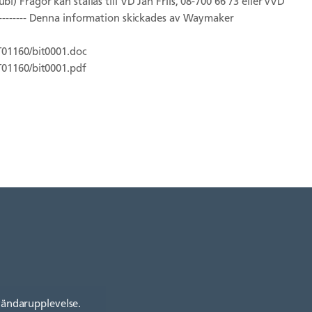
Frågor kan ställas till VD Jan Friis, 08-700 66 73 eller vVD
---------------- Denna information skickades av Waymaker
T01160/bit0001.doc
T01160/bit0001.pdf
vändarupplevelse.