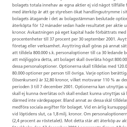
bolagets totala innehav av egna aktier ej vid något tillfälle 
med återköp är att ge styrelsen ökat handlingsutrymme i sit
bolagets åtagande i det av bolagsstämman beslutade optio
återköpta för 12 månader sedan hade resultatet per aktie 
kronor. Avkastningen på eget kapital hade förbättrats med
procentenheter till 37 procent per 30 september 2001. Avyttr
företag eller verksamhet. Avyttring skall göras på annat s
att tilldela 800.000 s.k. personaloptioner till ca 30 ledand
att möjliggöra detta, att bolaget skall överlåta högst 800.0
dessa personaloptioner. Optionerna skall tilldelas med 120.0
80.000 optioner per person till övriga. Varje option berättigar
(lösenkursen) är 32,80 kronor, vilket motsvarar 110 % av d
perioden 3 till 7 december 2001. Optionerna kan utnyttjas u
skall ej kunna överlåtas och skall endast kunna utnyttjas så
därmed inte värdepapper. Bland annat av dessa skäl tillde
medföra sociala avgifter för bolaget. Vid en årlig kursuppg
vid löptidens slut, ca 1,8 milj. kronor. Om personaloptioner
(2,4 procent av röstetalet). Mot detta står att återköp av ak