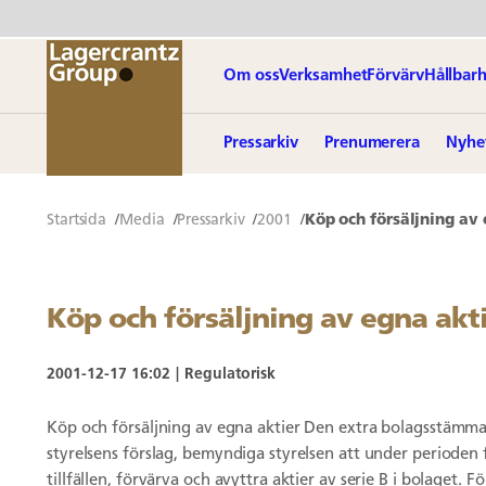
Om oss
Verksamhet
Förvärv
Hållbarh
Pressarkiv
Prenumerera
Nyhe
Startsida
Media
Pressarkiv
2001
Köp och försäljning av
Köp och försäljning av egna ak
2001-12-17 16:02
Regulatorisk
Köp och försäljning av egna aktier Den extra bolagsstämman
styrelsens förslag, bemyndiga styrelsen att under perioden f
tillfällen, förvärva och avyttra aktier av serie B i bolaget.