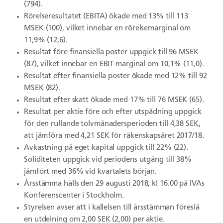
(794).
Rörelseresultatet (EBITA) ökade med 13% till 113
MSEK (100), vilket innebar en rörelsemarginal om
11,9% (12,6).
Resultat före finansiella poster uppgick till 96 MSEK
(87), vilket innebar en EBIT-marginal om 10,1% (11,0).
Resultat efter finansiella poster ökade med 12% till 92
MSEK (82).
Resultat efter skatt ökade med 17% till 76 MSEK (65).
Resultat per aktie före och efter utspädning uppgick
för den rullande tolvmånadersperioden till 4,38 SEK,
att jämföra med 4,21 SEK för räkenskapsåret 2017/18.
Avkastning på eget kapital uppgick till 22% (22).
Soliditeten uppgick vid periodens utgång till 38%
jämfört med 36% vid kvartalets början.
Årsstämma hålls den 29 augusti 2018, kl 16.00 på IVAs
Konferenscenter i Stockholm.
Styrelsen avser att i kallelsen till årsstämman föreslå
en utdelning om 2,00 SEK (2,00) per aktie.