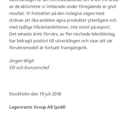
Sammantaget är det tillfredsställande att se att ett antal
av de aktiviteter vi initierade under föregående år givit
resultat. Vi fortsätter på den inslagna vägen med
strävan att öka andelen egna produkter ytterligare och
med tydliga tillväxtambitioner, inte minst på export.
Det senaste årets förvärv, av fler nischade teknikbolag,
har bidragit positivt till utvecklingen och visar att vår
förvärvsmodell är fortsatt framgångsrik.
Jörgen Wigh
VD och Koncernchef
Stockholm den 19 juli 2018
Lagercrantz Group AB (publ)