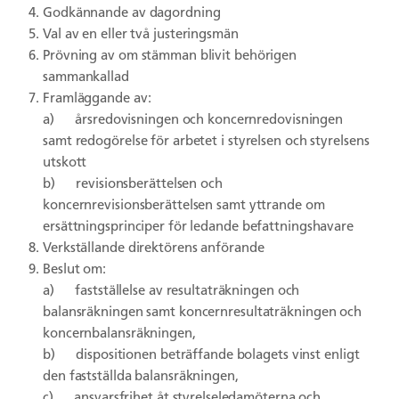
Godkännande av dagordning
Val av en eller två justeringsmän
Prövning av om stämman blivit behörigen
sammankallad
Framläggande av:
a) årsredovisningen och koncernredovisningen
samt redogörelse för arbetet i styrelsen och styrelsens
utskott
b) revisionsberättelsen och
koncernrevisionsberättelsen samt yttrande om
ersättningsprinciper för ledande befattningshavare
Verkställande direktörens anförande
Beslut om:
a) fastställelse av resultaträkningen och
balansräkningen samt koncernresultaträkningen och
koncernbalansräkningen,
b) dispositionen beträffande bolagets vinst enligt
den fastställda balansräkningen,
c) ansvarsfrihet åt styrelseledamöterna och