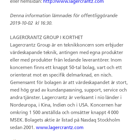
eller hemsidan:
http://www.lagercrantz.com
Denna information lämnades för offentliggörande
2019-10-02 kl 16:30.
LAGERCRANTZ GROUP I KORTHET
Lagercrantz Group är en teknikkoncern som erbjuder
värdeskapande teknik, antingen med egna produkter
eller med produkter från ledande leverantörer. Inom
koncernen finns ett knappt 50-tal bolag, vart och ett
orienterat mot en specifik delmarknad, en nisch.
Gemensamt för bolagen är att värdeskapandet är stort,
med hög grad av kundanpassning, support, service och
andra tjänster. Lagercrantz är verksamt i nio länder i
Nordeuropa, i Kina, Indien och i USA. Koncernen har
omkring 1 500 anställda och omsätter knappt 4 000
MSEK. Bolagets aktie är listad på Nasdaq Stockholm
sedan 2001.
www.lagercrantz.com