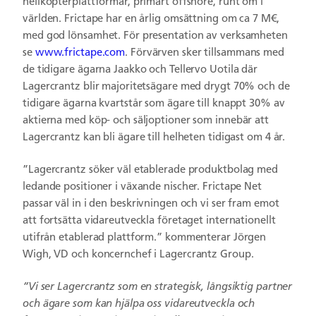
helikopterplattformar, primärt offshore, runt om i
världen. Frictape har en årlig omsättning om ca 7 M€,
med god lönsamhet. För presentation av verksamheten
se
www.frictape.com
. Förvärven sker tillsammans med
de tidigare ägarna Jaakko och Tellervo Uotila där
Lagercrantz blir majoritetsägare med drygt 70% och de
tidigare ägarna kvartstår som ägare till knappt 30% av
aktierna med köp- och säljoptioner som innebär att
Lagercrantz kan bli ägare till helheten tidigast om 4 år.
”Lagercrantz söker väl etablerade produktbolag med
ledande positioner i växande nischer. Frictape Net
passar väl in i den beskrivningen och vi ser fram emot
att fortsätta vidareutveckla företaget internationellt
utifrån etablerad plattform.” kommenterar Jörgen
Wigh, VD och koncernchef i Lagercrantz Group.
“Vi ser Lagercrantz som en strategisk, långsiktig partner
och ägare som kan hjälpa oss vidareutveckla och