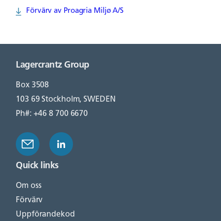
Förvärv av Proagria Miljø A/S
Lagercrantz Group
Box 3508
103 69 Stockholm, SWEDEN
Ph#: +46 8 700 6670
Quick links
Om oss
Förvärv
Uppförandekod