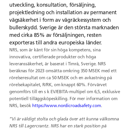
utveckling, konsultation, försäljning,
projektledning och installation av permanent
vägsäkerhet i form av vägräckessystem och
bullerskydd. Sverige är den största marknaden
med cirka 85% av försäljningen, resten
exporteras till andra europeiska länder.
NRS, som är känt för sin höga kompetens, sina
innovativa, certifierade produkter och höga
leveranssäkerhet, är baserat i Timrå, Sverige. NRS
beräknas för 2023 omsätta omkring 350 MSEK med ett
rörelseresultat om ca 50 MSEK och en avkastning på
rörelsekapitalet, R/RK, om knappt 60%. Förvärvet
genomförs till en s k EV/EBITA-multipel om 6,5, exklusive
potentiell tilläggsköpeskilling. För mer information om
NRS, besök
https://www.nordicroadsafety.com
.
”Vi är väldigt stolta och glada över att kunna välkomna
NRS till Lagercrantz. NRS har en stark position på