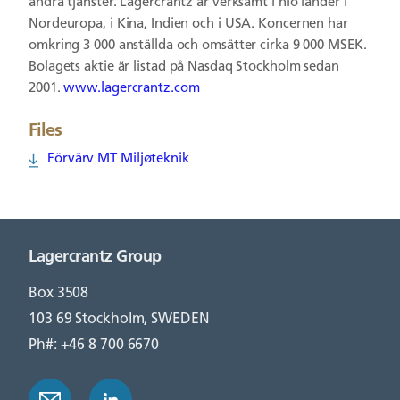
andra tjänster. Lagercrantz är verksamt i nio länder i
Nordeuropa, i Kina, Indien och i USA. Koncernen har
omkring 3 000 anställda och omsätter cirka 9 000 MSEK.
Bolagets aktie är listad på Nasdaq Stockholm sedan
2001.
www.lagercrantz.com
Files
Förvärv MT Miljøteknik
Lagercrantz Group
Box 3508
103 69 Stockholm, SWEDEN
Ph#: +46 8 700 6670