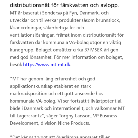
distributionsnät för färskvatten och avlopp.
MT är baserat i Søndersø på Fyn, Danmark, och
utvecklar och tillverkar produkter såsom brunnslock,
låsanordningar, säkerhetsgaller och
ventilationslösningar,
främst inom distributionsnät för
färskvatten där kommunala VA-bolag utgör en viktig
kundgrupp
. Bolaget omsätter cirka 37 MSEK årligen
med god lönsamhet. För mer information om bolaget,
besök
https://www.mt-mt.dk
.
“MT har genom lång erfarenhet och god
applikationskunskap etablerat en stark
marknadsposition och ett gott anseende hos
kommunala VA-bolag. Vi ser fortsatt tillväxtpotential,
både i Danmark och internationellt, och välkomnar MT
till Lagercrantz”, säger Torgny Larsson, VP Business
Development, division Niche Products.
”Det känns tryggt att överlämna ansvaret till en