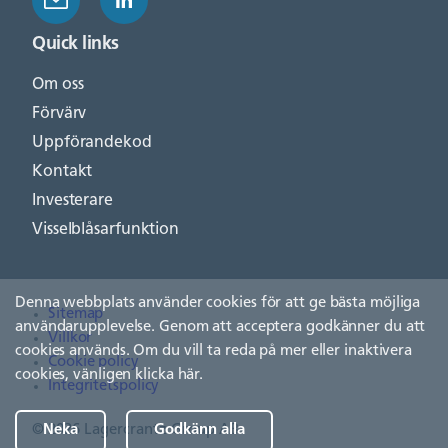
Quick links
Om oss
Förvärv
Uppförandekod
Kontakt
Investerare
Visselblåsarfunktion
Denna webbplats använder cookies för att ge bästa möjliga
Sitemap
användarupplevelse. Genom att acceptera godkänner du att
Villkor
cookies används. Om du vill ta reda på mer eller inaktivera
Cookie policy
cookies, vänligen
klicka här
.
Integritetspolicy
© 2026 Lagercrantz Group AB
Neka
Godkänn alla