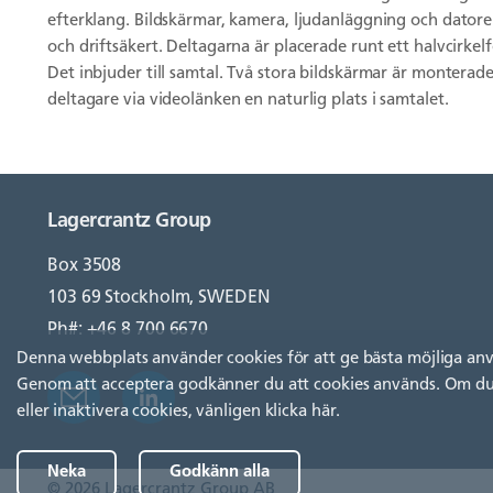
efterklang. Bildskärmar, kamera, ljudanläggning och datorer 
och driftsäkert. Deltagarna är placerade runt ett halvcirkel
Det inbjuder till samtal. Två stora bildskärmar är monterade
deltagare via videolänken en naturlig plats i samtalet.
Lagercrantz Group
Box 3508
103 69 Stockholm, SWEDEN
Ph#: +46 8 700 6670
Denna webbplats använder cookies för att ge bästa möjliga an
Genom att acceptera godkänner du att cookies används. Om du 
eller inaktivera cookies, vänligen
klicka här
.
Neka
Godkänn alla
© 2026 Lagercrantz Group AB