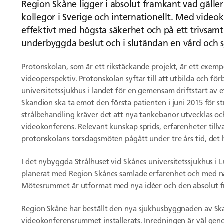
Region Skåne ligger i absolut framkant vad gäl
kollegor i Sverige och internationellt. Med video
effektivt med högsta säkerhet och på ett trivsamt 
underbyggda beslut och i slutändan en vård och 
Protonskolan, som är ett rikstäckande projekt, är ett exemp
videoperspektiv. Protonskolan syftar till att utbilda och för
universitetssjukhus i landet för en gemensam driftstart av e
Skandion ska ta emot den första patienten i juni 2015 för 
strålbehandling kräver det att nya tankebanor utvecklas och 
videokonferens. Relevant kunskap sprids, erfarenheter tillva
protonskolans torsdagsmöten pågått under tre års tid, det 
I det nybyggda Strålhuset vid Skånes universitetssjukhus i 
planerat med Region Skånes samlade erfarenhet och med nå
Mötesrummet är utformat med nya idéer och den absolut fr
Region Skåne har beställt den nya sjukhusbyggnaden av S
videokonferensrummet installerats. Inredningen är väl gen