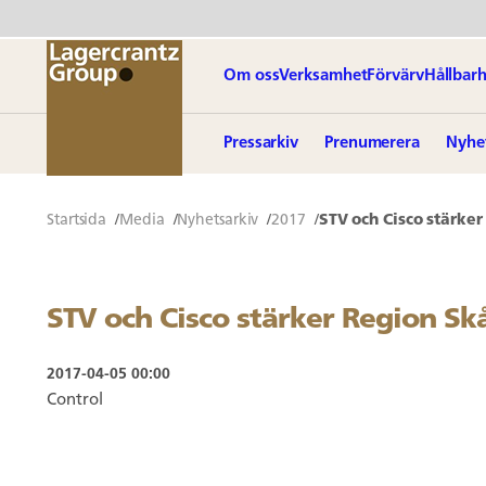
Om oss
Verksamhet
Förvärv
Hållbarh
Pressarkiv
Prenumerera
Nyhe
Startsida
Media
Nyhetsarkiv
2017
STV och Cisco stärke
STV och Cisco stärker Region Sk
2017-04-05 00:00
Control