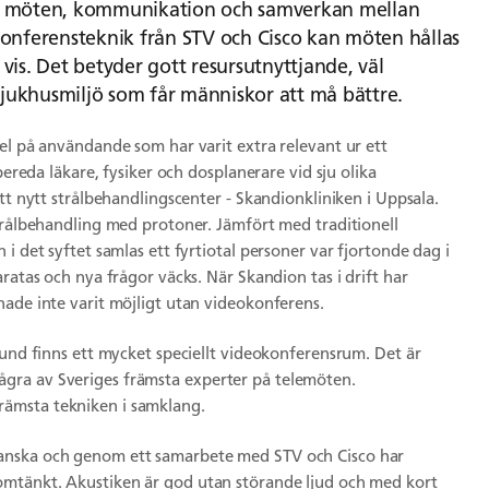
ler möten, kommunikation och samverkan mellan
konferensteknik från STV och Cisco kan möten hållas
vis. Det betyder gott resursutnyttjande, väl
sjukhusmiljö som får människor att må bättre.
el på användande som har varit extra relevant ur ett
bereda läkare, fysiker och dosplanerare vid sju olika
tt nytt strålbehandlingscenter - Skandionkliniken i Uppsala.
strålbehandling med protoner. Jämfört med traditionell
i det syftet samlas ett fyrtiotal personer var fjortonde dag i
ratas och nya frågor väcks. När Skandion tas i drift har
hade inte varit möjligt utan videokonferens.
Lund finns ett mycket speciellt videokonferensrum. Det är
gra av Sveriges främsta experter på telemöten.
ämsta tekniken i samklang.
kanska och genom ett samarbete med STV och Cisco har
omtänkt. Akustiken är god utan störande ljud och med kort