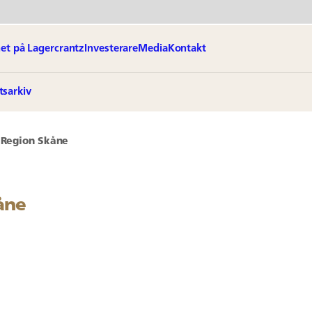
et på Lagercrantz
Investerare
Media
Kontakt
tsarkiv
r Region Skåne
åne