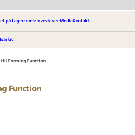
et på Lagercrantz
Investerare
Media
Kontakt
tsarkiv
till Forming Function
ng Function