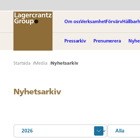
Om oss
Verksamhet
Förvärv
Hållbarh
Pressarkiv
Prenumerera
Nyhe
Startsida
Media
Nyhetsarkiv
Nyhetsarkiv