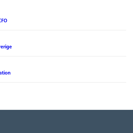
 CFO
verige
ation