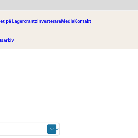
et på Lagercrantz
Investerare
Media
Kontakt
tsarkiv