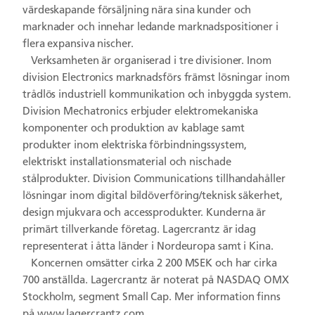
värdeskapande försäljning nära sina kunder och
marknader och innehar ledande marknadspositioner i
flera expansiva nischer.
Verksamheten är organiserad i tre divisioner. Inom
division Electronics marknadsförs främst lösningar inom
trådlös industriell kommunikation och inbyggda system.
Division Mechatronics erbjuder elektromekaniska
komponenter och produktion av kablage samt
produkter inom elektriska förbindningssystem,
elektriskt installationsmaterial och nischade
stålprodukter. Division Communications tillhandahåller
lösningar inom digital bildöverföring/teknisk säkerhet,
design mjukvara och accessprodukter. Kunderna är
primärt tillverkande företag. Lagercrantz är idag
representerat i åtta länder i Nordeuropa samt i Kina.
Koncernen omsätter cirka 2 200 MSEK och har cirka
700 anställda. Lagercrantz är noterat på NASDAQ OMX
Stockholm, segment Small Cap. Mer information finns
på www.lagercrantz.com.