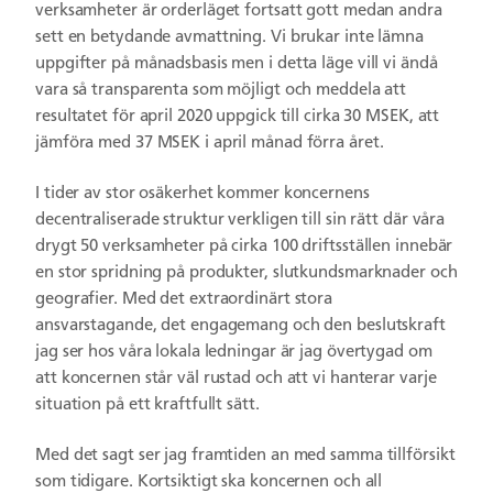
verksamheter är orderläget fortsatt gott medan andra
sett en betydande avmattning. Vi brukar inte lämna
uppgifter på månadsbasis men i detta läge vill vi ändå
vara så transparenta som möjligt och meddela att
resultatet för april 2020 uppgick till cirka 30 MSEK, att
jämföra med 37 MSEK i april månad förra året.
I tider av stor osäkerhet kommer koncernens
decentraliserade struktur verkligen till sin rätt där våra
drygt 50 verksamheter på cirka 100 driftsställen innebär
en stor spridning på produkter, slutkundsmarknader och
geografier. Med det extraordinärt stora
ansvarstagande, det engagemang och den beslutskraft
jag ser hos våra lokala ledningar är jag övertygad om
att koncernen står väl rustad och att vi hanterar varje
situation på ett kraftfullt sätt.
Med det sagt ser jag framtiden an med samma tillförsikt
som tidigare. Kortsiktigt ska koncernen och all