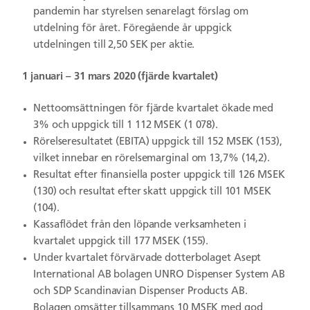
pandemin har styrelsen senarelagt förslag om
utdelning för året. Föregående år uppgick
utdelningen till 2,50 SEK per aktie.
1 januari – 31 mars 2020 (fjärde kvartalet)
Nettoomsättningen för fjärde kvartalet ökade med
3% och uppgick till 1 112 MSEK (1 078).
Rörelseresultatet (EBITA)
uppgick till 152 MSEK (153),
vilket innebar en rörelsemarginal om 13,7% (14,2).
Resultat efter finansiella poster uppgick till 126 MSEK
(130) och resultat efter skatt uppgick till 101 MSEK
(104).
Kassaflödet från den löpande verksamheten i
kvartalet uppgick
till 177 MSEK (155).
Under kvartalet förvärvade dotterbolaget Asept
International AB bolagen UNRO Dispenser System AB
och SDP Scandinavian Dispenser Products AB.
Bolagen omsätter tillsammans 10 MSEK med god