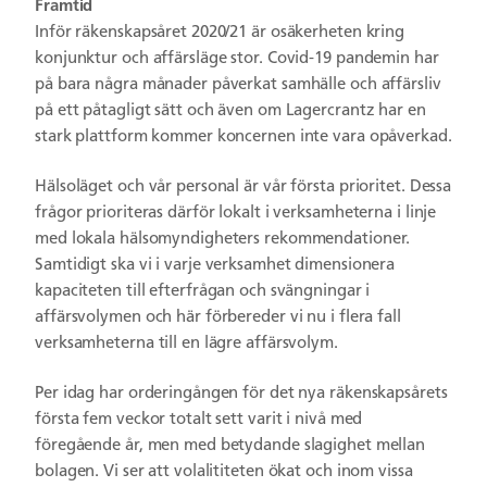
Framtid
Inför räkenskapsåret 2020/21 är osäkerheten kring
konjunktur och affärsläge stor. Covid-19 pandemin har
på bara några månader påverkat samhälle och affärsliv
på ett påtagligt sätt och även om Lagercrantz har en
stark plattform kommer koncernen inte vara opåverkad.
Hälsoläget och vår personal är vår första prioritet. Dessa
frågor prioriteras därför lokalt i verksamheterna i linje
med lokala hälsomyndigheters rekommendationer.
Samtidigt ska vi i varje verksamhet dimensionera
kapaciteten till efterfrågan och svängningar i
affärsvolymen och här förbereder vi nu i flera fall
verksamheterna till en lägre affärsvolym.
Per idag har orderingången för det nya räkenskapsårets
första fem veckor totalt sett varit i nivå med
föregående år, men med betydande slagighet mellan
bolagen. Vi ser att volalititeten ökat och inom vissa