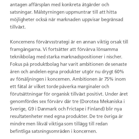
antagen affärsplan med konkreta åtgärder och
satsningar. Målstyrningen uppmuntrar till att hitta
möjligheter också när marknaden uppvisar begränsad
tillväxt.
Koncernens förvärvsstrategi är en annan viktig orsak till
framgångarna. Vi fortsätter att förvärva lönsamma
teknikbolag med starka marknadspositioner i nischer.
Fokus på produktbolag har varit ambitionen de senaste
åren och andelen egna produkter utgör nu drygt 60%
av försäljningen i koncernen. Ambitionen är 75% inom
ett fåtal år vilket torde påverka marginaler och
förutsättningar för organisk tillväxt positivt. Under året
genomfördes sex förvärv där tre (Dorotea Mekaniska i
Sverige, G9 i Danmark och Frictape i Finland) blir nya
resultatenheter med egna produkter. De tre övriga är
mindre men likväl viktiga som tillägg till redan
befintliga satsningsområden i koncernen.