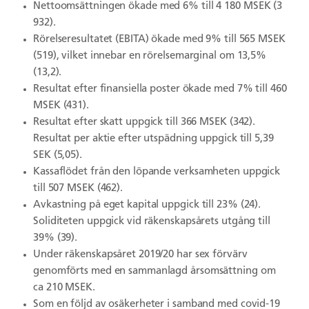
Nettoomsättningen ökade
med 6% till 4 180 MSEK (3
932).
Rörelseresultatet (EBITA) ökade med 9% till 565 MSEK
(519), vilket innebar en rörelsemarginal om 13,5%
(13,2).
Resultat efter finansiella poster ökade
med 7% till 460
MSEK (431).
Resultat efter
skatt uppgick till 366 MSEK (342).
Resultat per aktie efter utspädning uppgick till 5,39
SEK (5,05).
Kassaflödet från den löpande
verksamheten uppgick
till 507 MSEK (
462).
Avkastning på eget kapital
uppgick till 23% (24
).
Soliditeten uppgick vid räkenskapsårets utgång
till
39% (39
).
Under räkenskapsåret 2019/20 har sex förvärv
genomförts med en sammanlagd årsomsättning om
ca 210 MSEK.
Som en följd av osäkerheter i samband med covid-19